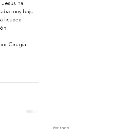
 Jesús ha 
taba muy bajo 
 licuada, 
ión.
or Cirugía 
Ver todo