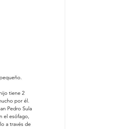
 pequeño. 
jo tiene 2 
ucho por él. 
San Pedro Sula 
n el esófago, 
o a través de 