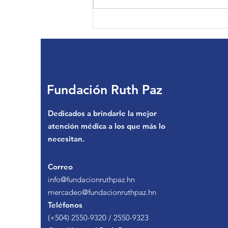
Ian | Brigada de Oreja y
Mano
Fundación Ruth Paz
Dedicados a brindarle la mejor
atención médica a los que más lo
necesitan.
Correo
info@fundacionruthpaz.hn
mercadeo@fundacionruthpaz.hn
Teléfonos
(+504) 2550-9320 / 2550-9323