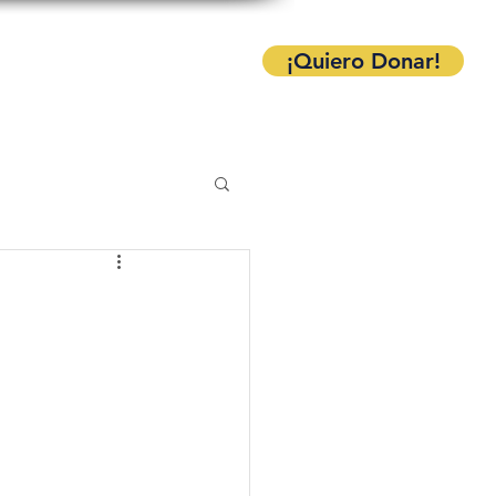
tacto
Followers
¡Quiero Donar!