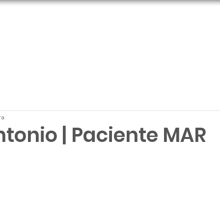
Hospital
Clínica
Noticias
Eventos
Con
ra
ntonio | Paciente MAR