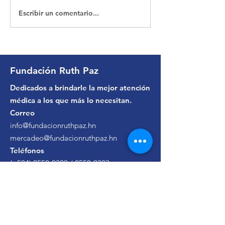
Escribir un comentario...
Maria | Paciente de
Jova | Pacient
Cirugía General
Ortopedia
Fundación Ruth Paz
Dedicados a brindarle la mejor atención
médica a los que más lo necesitan.
Correo
info@fundacionruthpaz.hn
mercadeo@fundacionruthpaz.hn
Teléfonos
(+504)
2550-9320
/
2550-9323
Citas Hospital Ruth Paz
(+504)
9443-7444
Citas Clínica Ruth Paz
(+504)
9467-3213