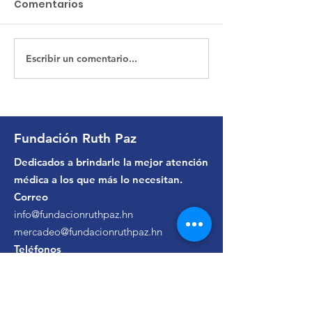
Comentarios
Helen | Pacie
Escribir un comentario...
Maria | Paciente de
Cirugía General
Fundación Ruth Paz
Dedicados a brindarle la mejor atención
médica a los que más lo necesitan.
Correo
info@fundacionruthpaz.hn
mercadeo@fundacionruthpaz.hn
Teléfonos
(+504)
2550-9320
/
2550-9323
Citas Hospital Ruth Paz
(+504)
9443-7444